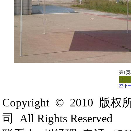
第1页
1
2
3
下
Copyright © 201
司 All Rights Reserved