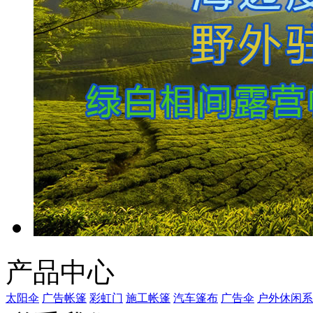
产品中心
太阳伞
广告帐篷
彩虹门
施工帐篷
汽车篷布
广告伞
户外休闲系